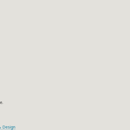
e.
 Design