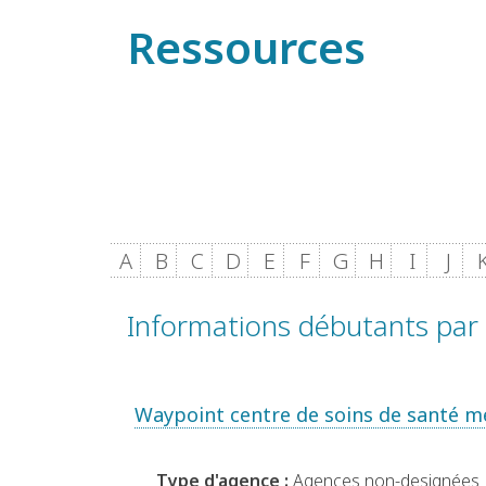
Ressources
A
B
C
D
E
F
G
H
I
J
Informations débutants par 
Waypoint centre de soins de santé m
Type d'agence :
Agences non-designées