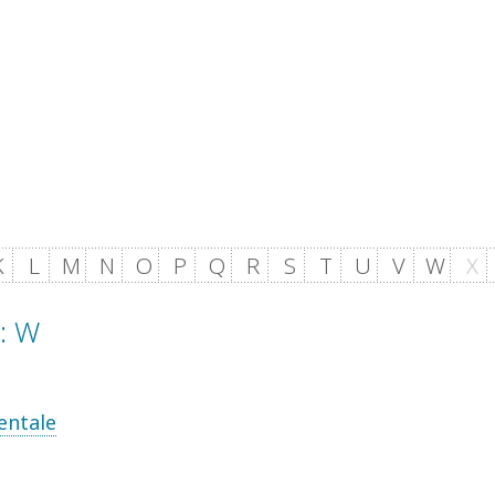
K
L
M
N
O
P
Q
R
S
T
U
V
W
X
: W
entale