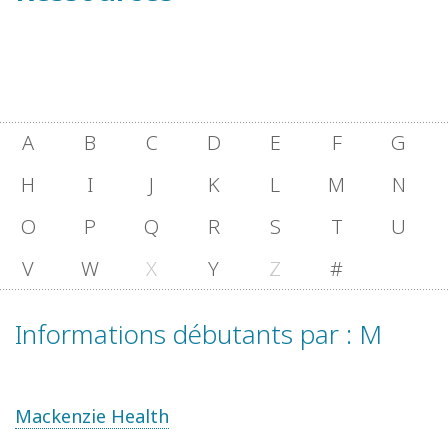
A
B
C
D
E
F
G
H
I
J
K
L
M
N
O
P
Q
R
S
T
U
V
W
X
Y
Z
#
Informations débutants par : M
Mackenzie Health