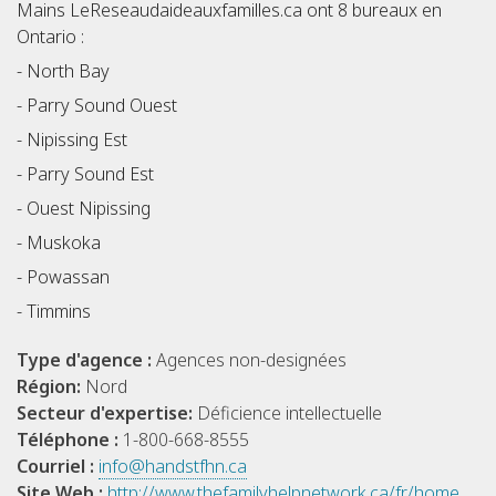
Mains LeReseaudaideauxfamilles.ca ont 8 bureaux en
Ontario :
- North Bay
- Parry Sound Ouest
- Nipissing Est
- Parry Sound Est
- Ouest Nipissing
- Muskoka
- Powassan
- Timmins
Type d'agence :
Agences non-designées
Région:
Nord
Secteur d'expertise:
Déficience intellectuelle
Téléphone :
1-800-668-8555
Courriel :
info@handstfhn.ca
Site Web :
http://www.thefamilyhelpnetwork.ca/fr/home