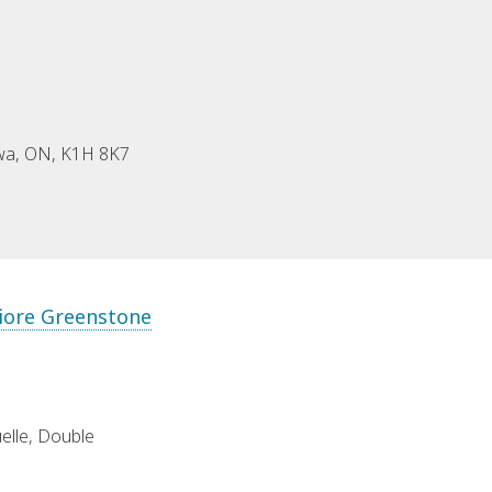
awa, ON, K1H 8K7
riore Greenstone
uelle, Double