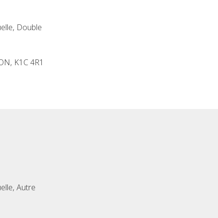
uelle, Double
, ON, K1C 4R1
elle, Autre