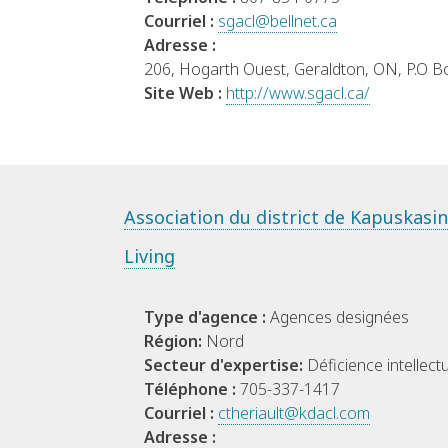
Courriel :
sgacl@bellnet.ca
Adresse :
206, Hogarth Ouest, Geraldton, ON, P.O 
Site Web :
http://www.sgacl.ca/
Association du district de Kapuskasi
Living
Type d'agence :
Agences designées
Région:
Nord
Secteur d'expertise:
Déficience intellectu
Téléphone :
705-337-1417
Courriel :
ctheriault@kdacl.com
Adresse :