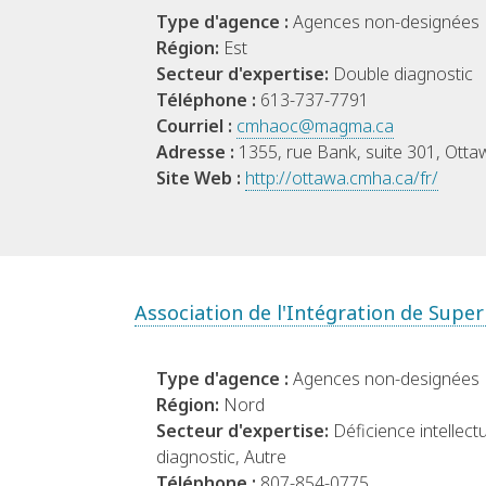
Type d'agence :
Agences non-designées
Région:
Est
Secteur d'expertise:
Double diagnostic
Téléphone :
613-737-7791
Courriel :
cmhaoc@magma.ca
Adresse :
1355, rue Bank, suite 301, Ott
Site Web :
http://ottawa.cmha.ca/fr/
Association de l'Intégration de Supe
Type d'agence :
Agences non-designées
Région:
Nord
Secteur d'expertise:
Déficience intellect
diagnostic, Autre
Téléphone :
807-854-0775