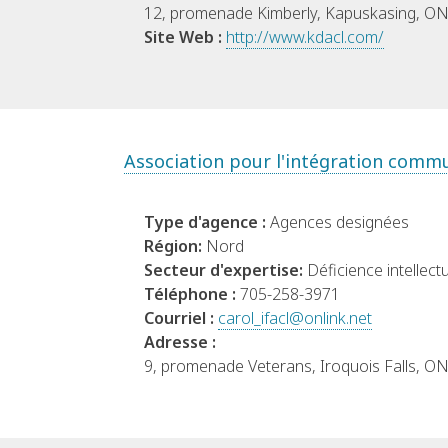
12, promenade Kimberly, Kapuskasing, O
Site Web :
http://www.kdacl.com/
Association pour l'intégration commu
Type d'agence :
Agences designées
Région:
Nord
Secteur d'expertise:
Déficience intellectu
Téléphone :
705-258-3971
Courriel :
carol_ifacl@onlink.net
Adresse :
9, promenade Veterans, Iroquois Falls, O