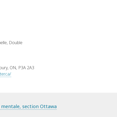
uelle, Double
dbury, ON, P3A 2A3
er.ca/
é mentale, section Ottawa