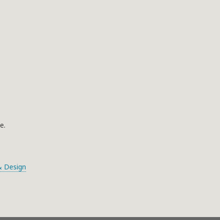
e.
 Design