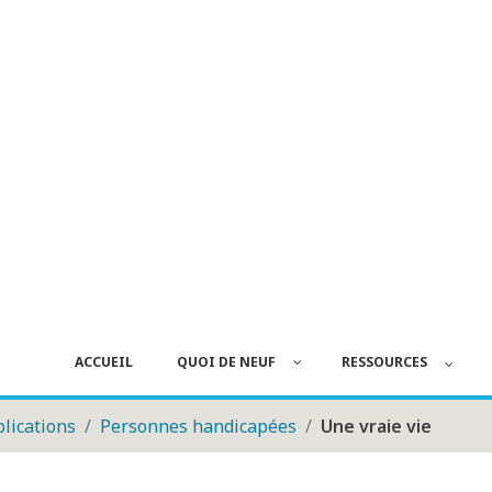
ACCUEIL
QUOI DE NEUF
RESSOURCES
lications
Personnes handicapées
Une vraie vie